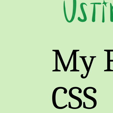
My F
CSS